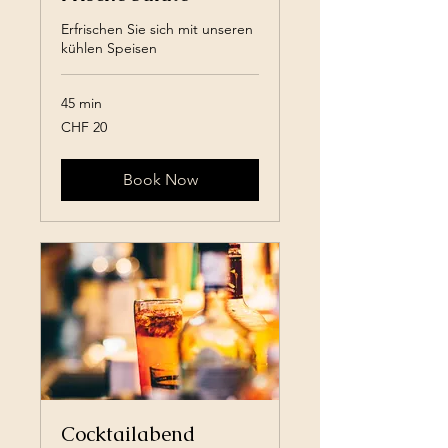
Erfrischen Sie sich mit unseren
kühlen Speisen
45 min
20
CHF 20
Swiss
francs
Book Now
Cocktailabend