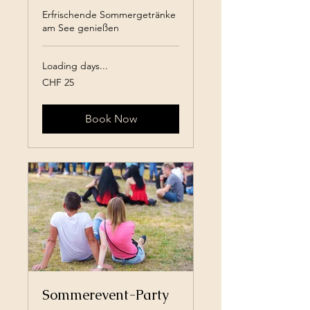
Erfrischende Sommergetränke
am See genießen
Loading days...
25
CHF 25
Swiss
francs
Book Now
Sommerevent-Party