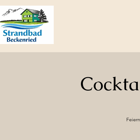
Cockta
Feier